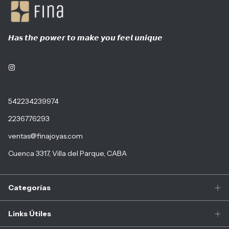
𝙃𝙖𝙨 𝙩𝙝𝙚 𝙥𝙤𝙬𝙚𝙧 𝙩𝙤 𝙢𝙖𝙠𝙚 𝙮𝙤𝙪 𝙛𝙚𝙚𝙡 𝙪𝙣𝙞𝙦𝙪𝙚
542234239974
2236776293
ventas@finajoyas.com
Cuenca 3317, Villa del Parque, CABA
Categorías
Links Útiles